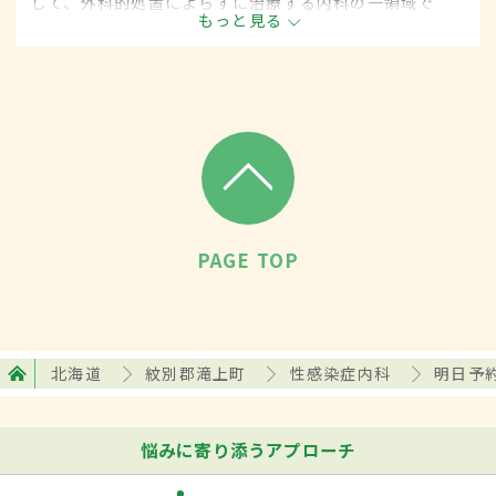
して、外科的処置によらずに治療する内科の一領域で
もっと見る
す。平成20年4月の制度改正前は、性感染症科と呼ばれ
ていました。
PAGE TOP
北海道
紋別郡滝上町
性感染症内科
明日予
悩みに寄り添うアプローチ