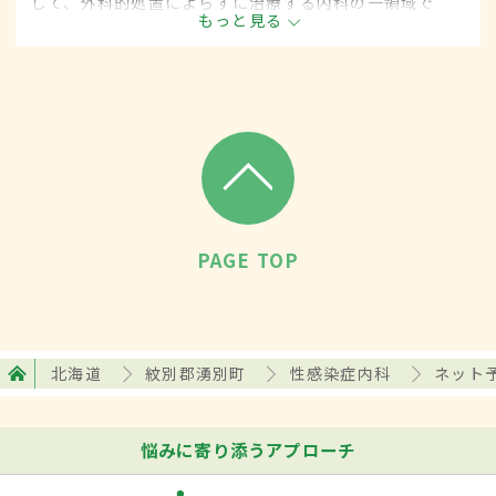
して、外科的処置によらずに治療する内科の一領域で
もっと見る
す。平成20年4月の制度改正前は、性感染症科と呼ばれ
ていました。
PAGE TOP
北海道
紋別郡湧別町
性感染症内科
ネット
悩みに寄り添うアプローチ