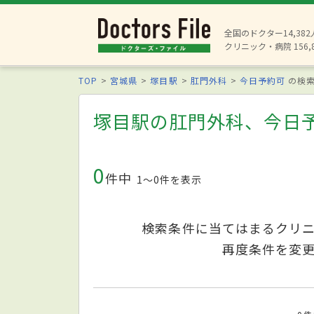
全国のドクター14,38
クリニック・病院 156,
TOP
宮城県
塚目駅
肛門外科
今日予約可
の検
塚目駅の肛門外科、今日
0
件中
1〜0件を表示
検索条件に当てはまるクリ
再度条件を変