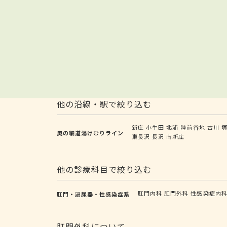
他の沿線・駅で絞り込む
新庄
小牛田
北浦
陸前谷地
古川
奥の細道湯けむりライン
東長沢
長沢
南新庄
他の診療科目で絞り込む
肛門内科
肛門外科
性感染症内
肛門・泌尿器・性感染症系
肛門外科について