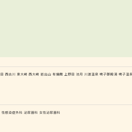
塚目
西古川
東大崎
西大崎
岩出山
有備館
上野目
池月
川渡温泉
鳴子御殿湯
鳴子温
科
性感染症外科
泌尿器科
女性泌尿器科