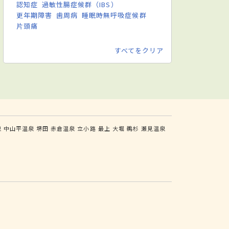
認知症
過敏性腸症候群（IBS）
更年期障害
歯周病
睡眠時無呼吸症候群
片頭痛
すべてをクリア
泉
中山平温泉
堺田
赤倉温泉
立小路
最上
大堀
鵜杉
瀬見温泉