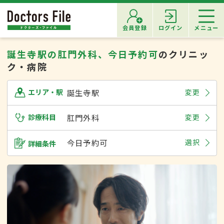
会員登録
ログイン
メニュー
誕生寺駅の肛門外科、今日予約可
のクリニッ
ク・病院
誕生寺駅
変更
エリア・駅
診療科目
肛門外科
変更
今日予約可
選択
詳細条件