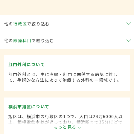
他の
行政区
で絞り込む
他の
診療科目
で絞り込む
肛門外科について
肛門外科とは、主に直腸・肛門に関係する病気に対し
て、手術的な方法によって治療する外科の一領域です。
横浜市旭区について
旭区は、横浜市の行政区の1つで、人口は24万6000人以
上。相模電鉄本線が通っており、横浜駅まで15分ほどで
もっと見る
アクセスが可能。閑静な住宅街のほか、花見を楽しめる
公園や動物園などがあり、区外からも多くの人が訪れ