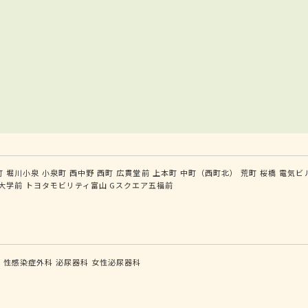
町
堀川小泉
小泉町
西中野
西町
広貫堂前
上本町
中町（西町北）
荒町
桜橋
電気ビ
大学前
トヨタモビリティ富山 Gスクエア五福前
科
性感染症外科
泌尿器科
女性泌尿器科