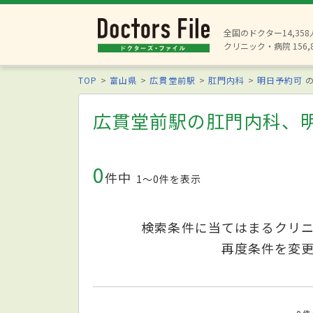
全国のドクター14,35
クリニック・病院 156,
TOP
富山県
広貫堂前駅
肛門内科
明日予約可
の
広貫堂前駅の肛門内科、
0
件中
1〜0件を表示
検索条件に当てはまるクリ
再度条件を変