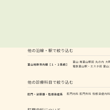
他の沿線・駅で絞り込む
富山
南富山駅前
丸の内
大
富山地鉄市内線【１・２系統】
電鉄富山駅・エスタ前
富山
他の診療科目で絞り込む
肛門内科
肛門外科
性感染症内
肛門・泌尿器・性感染症系
肛門内科について