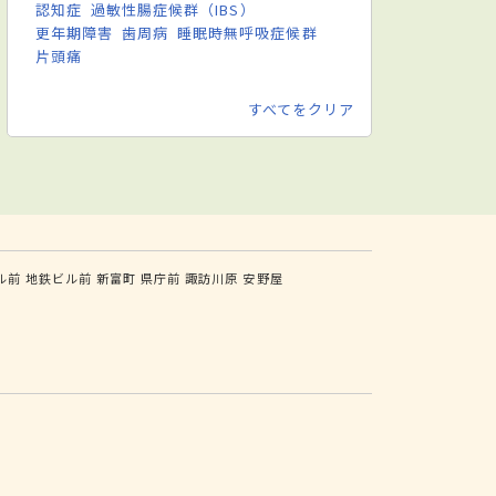
認知症
過敏性腸症候群（IBS）
更年期障害
歯周病
睡眠時無呼吸症候群
片頭痛
すべてをクリア
ル前
地鉄ビル前
新富町
県庁前
諏訪川原
安野屋