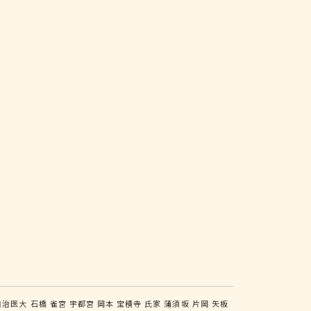
自治医大
石橋
雀宮
宇都宮
岡本
宝積寺
氏家
蒲須坂
片岡
矢板