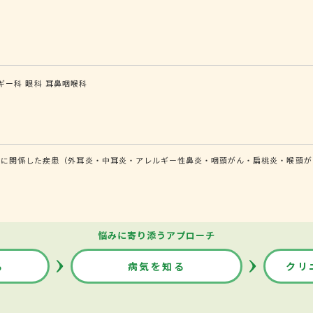
ギー科
眼科
耳鼻咽喉科
どに関係した疾患（外耳炎・中耳炎・アレルギー性鼻炎・咽頭がん・扁桃炎・喉頭が
悩みに寄り添うアプローチ
る
病気を知る
クリ