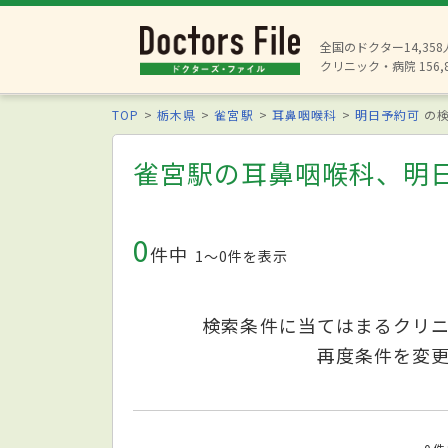
全国のドクター14,35
クリニック・病院 156,
TOP
栃木県
雀宮駅
耳鼻咽喉科
明日予約可
の検
雀宮駅の耳鼻咽喉科、明
0
件中
1〜0件を表示
検索条件に当てはまるクリ
再度条件を変