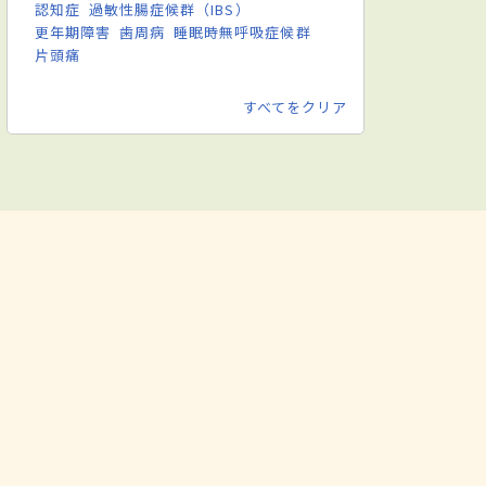
認知症
過敏性腸症候群（IBS）
更年期障害
歯周病
睡眠時無呼吸症候群
片頭痛
すべてをクリア