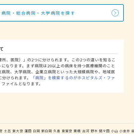
科の病院・総合病院・大学病院を探す
て
療所、医院）」の2つに分けられます。この2つの違いを知るこ
うになります。まず病院は20以上の病床を持つ医療機関のこと
立病院、大学病院、企業立病院といった大規模病院や、地域医
に分けられます。
「病院」を検索するのがホスピタルズ・ファ
・ファイルとなります。
宮
土呂
東大宮
蓮田
白岡
新白岡
久喜
東鷲宮
栗橋
古河
野木
間々田
小山
小金井