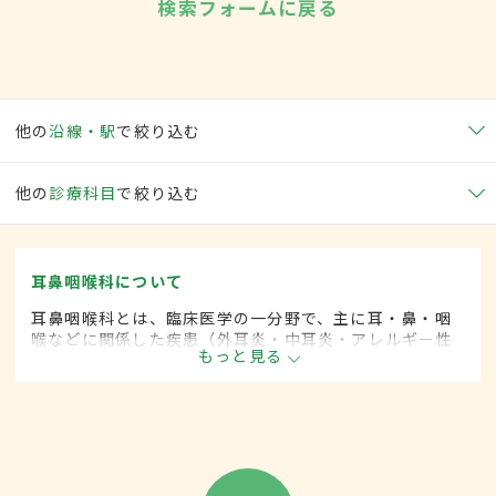
検索フォームに戻る
他の
沿線・駅
で絞り込む
他の
診療科目
で絞り込む
耳鼻咽喉科について
耳鼻咽喉科とは、臨床医学の一分野で、主に耳・鼻・咽
喉などに関係した疾患（外耳炎・中耳炎・アレルギー性
もっと見る
鼻炎・咽頭がん・扁桃炎・喉頭がんなど）を専門的に取
り扱います。