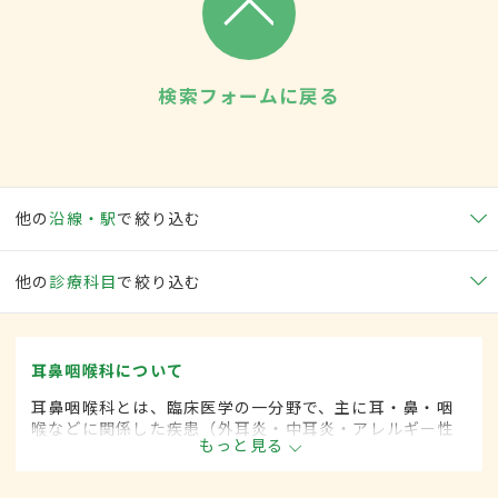
検索フォームに戻る
他の
沿線・駅
で絞り込む
他の
診療科目
で絞り込む
耳鼻咽喉科について
耳鼻咽喉科とは、臨床医学の一分野で、主に耳・鼻・咽
喉などに関係した疾患（外耳炎・中耳炎・アレルギー性
もっと見る
鼻炎・咽頭がん・扁桃炎・喉頭がんなど）を専門的に取
り扱います。