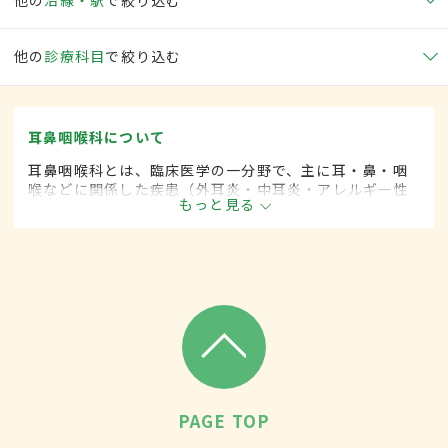
他の
診療科目
で絞り込む
耳鼻咽喉科について
耳鼻咽喉科とは、臨床医学の一分野で、主に耳・鼻・咽
喉などに関係した疾患（外耳炎・中耳炎・アレルギー性
もっと見る
鼻炎・咽頭がん・扁桃炎・喉頭がんなど）を専門的に取
り扱います。
PAGE TOP