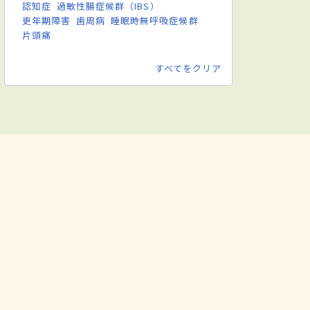
認知症
過敏性腸症候群（IBS）
更年期障害
歯周病
睡眠時無呼吸症候群
片頭痛
すべてをクリア