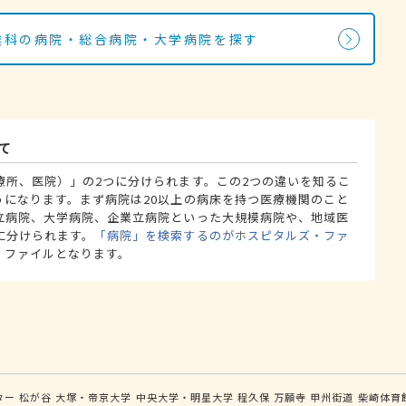
咽喉科の病院・総合病院・大学病院を探す
て
療所、医院）」の2つに分けられます。この2つの違いを知るこ
うになります。まず病院は20以上の病床を持つ医療機関のこと
立病院、大学病院、企業立病院といった大規模病院や、地域医
に分けられます。
「病院」を検索するのがホスピタルズ・ファ
・ファイルとなります。
ター
松が谷
大塚・帝京大学
中央大学・明星大学
程久保
万願寺
甲州街道
柴崎体育