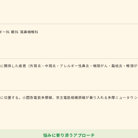
ギー科
眼科
耳鼻咽喉科
どに関係した疾患（外耳炎・中耳炎・アレルギー性鼻炎・咽頭がん・扁桃炎・喉頭が
内に位置する。小田急電鉄多摩線、京王電鉄相模原線が乗り入れる多摩ニュータウン
悩みに寄り添うアプローチ