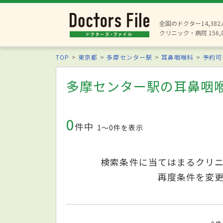
全国のドクター14,38
クリニック・病院 156,
TOP
東京都
多摩センター駅
耳鼻咽喉科
予約可
多摩センター駅の耳鼻咽
0
件中
1〜0件を表示
検索条件に当てはまるクリ
再度条件を変