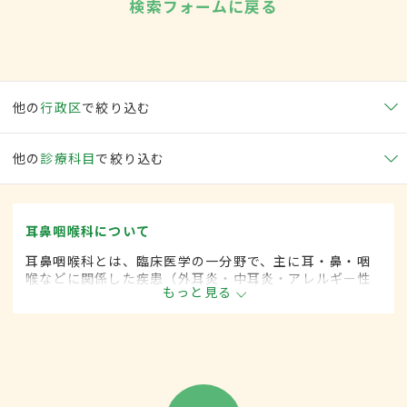
検索フォームに戻る
他の
行政区
で絞り込む
他の
診療科目
で絞り込む
耳鼻咽喉科について
耳鼻咽喉科とは、臨床医学の一分野で、主に耳・鼻・咽
喉などに関係した疾患（外耳炎・中耳炎・アレルギー性
もっと見る
鼻炎・咽頭がん・扁桃炎・喉頭がんなど）を専門的に取
り扱います。