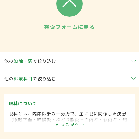
検索フォームに戻る
他の
沿線・駅
で絞り込む
他の
診療科目
で絞り込む
眼科について
眼科とは、臨床医学の一分野で、主に眼に関係した疾患
（眼瞼下垂・結膜炎・ぶどう膜炎・白内障・緑内障・網
もっと見る
膜剥離など）を専門的に取り扱います。