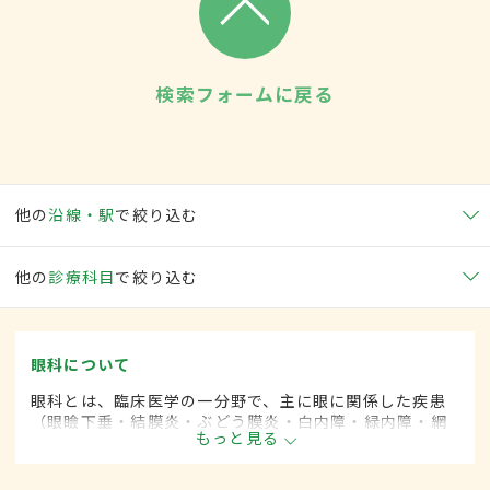
検索フォームに戻る
他の
沿線・駅
で絞り込む
他の
診療科目
で絞り込む
眼科について
眼科とは、臨床医学の一分野で、主に眼に関係した疾患
（眼瞼下垂・結膜炎・ぶどう膜炎・白内障・緑内障・網
もっと見る
膜剥離など）を専門的に取り扱います。