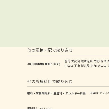
他の沿線・駅で絞り込む
豊岡
玄武洞
城崎温泉
竹野
佐津
JR山陰本線(豊岡～米子)
中山口
下市
御来屋
名和
大山口
他の診療科目で絞り込む
皮膚科
アレル
眼科・耳鼻咽喉科・皮膚科・アレルギー科系
眼科について