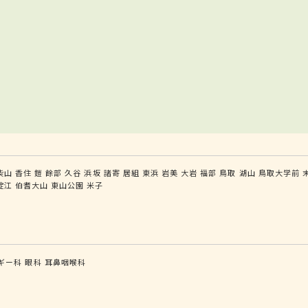
柴山
香住
鎧
餘部
久谷
浜坂
諸寄
居組
東浜
岩美
大岩
福部
鳥取
湖山
鳥取大学前
淀江
伯耆大山
東山公園
米子
ギー科
眼科
耳鼻咽喉科