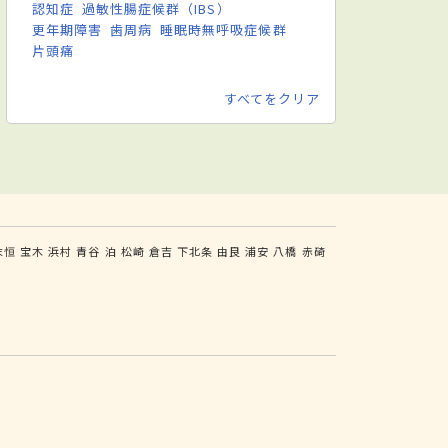
認知症
過敏性腸症候群（IBS）
更年期障害
歯周病
睡眠時無呼吸症候群
片頭痛
すべてをクリア
末恒
宝木
浜村
青谷
泊
松崎
倉吉
下北条
由良
浦安
八橋
赤碕