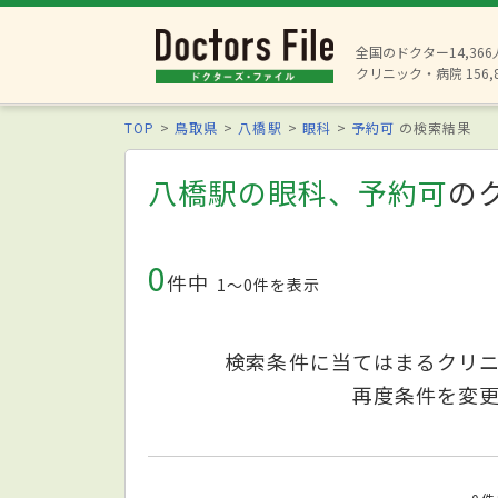
全国のドクター14,36
クリニック・病院 156,
TOP
鳥取県
八橋駅
眼科
予約可
の検索結果
八橋駅の眼科、予約可
の
0
件中
1〜0件を表示
検索条件に当てはまるクリ
再度条件を変