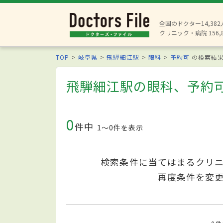
全国のドクター14,38
クリニック・病院 156,
TOP
岐阜県
飛騨細江駅
眼科
予約可
の検索結
飛騨細江駅の眼科、予約
0
件中
1〜0件を表示
検索条件に当てはまるクリ
再度条件を変