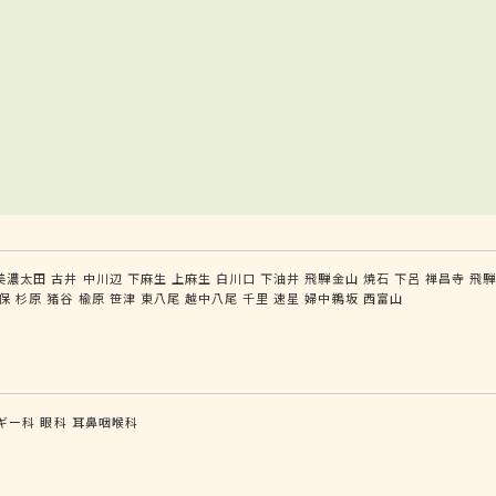
美濃太田
古井
中川辺
下麻生
上麻生
白川口
下油井
飛騨金山
焼石
下呂
禅昌寺
飛
保
杉原
猪谷
楡原
笹津
東八尾
越中八尾
千里
速星
婦中鵜坂
西富山
ギー科
眼科
耳鼻咽喉科