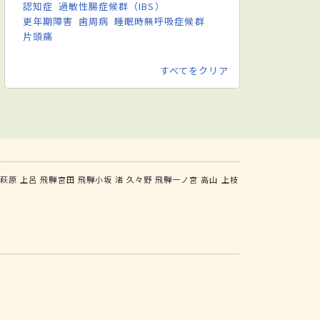
認知症
過敏性腸症候群（IBS）
更年期障害
歯周病
睡眠時無呼吸症候群
片頭痛
すべてをクリア
騨萩原
上呂
飛騨宮田
飛騨小坂
渚
久々野
飛騨一ノ宮
高山
上枝