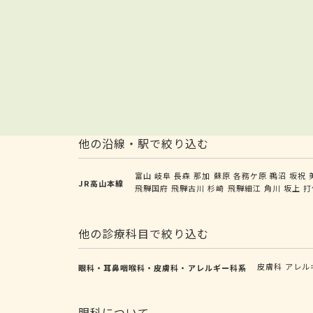
他の沿線・駅で絞り込む
富山
岐阜
長森
那加
蘇原
各務ケ原
鵜沼
坂祝
JR高山本線
飛騨国府
飛騨古川
杉崎
飛騨細江
角川
坂上
打
他の診療科目で絞り込む
皮膚科
アレル
眼科・耳鼻咽喉科・皮膚科・アレルギー科系
眼科について