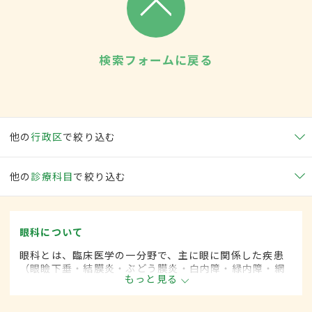
検索フォームに戻る
他の
行政区
で絞り込む
他の
診療科目
で絞り込む
眼科について
眼科とは、臨床医学の一分野で、主に眼に関係した疾患
（眼瞼下垂・結膜炎・ぶどう膜炎・白内障・緑内障・網
もっと見る
膜剥離など）を専門的に取り扱います。