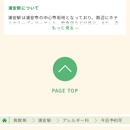
浦安駅について
浦安駅は浦安市の中心市街地となっており、周辺にホテ
ルやスーパーマーケット、飲食店などが並ぶ。また、近
もっと見る
くに人気リゾート施設のある駅としても知られ、直通の
バスが出ている。1日の平均乗降者数は約7万8000人。
PAGE TOP
鳥取県
浦安駅
アレルギー科
今日予約可