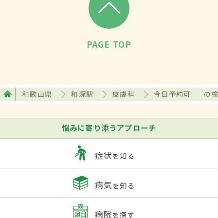
PAGE TOP
和歌山県
和深駅
皮膚科
今日予約可
の
悩みに寄り添うアプローチ
症状
を知る
病気
を知る
病院
を探す