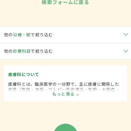
検索フォームに戻る
他の
沿線・駅
で絞り込む
他の
診療科目
で絞り込む
皮膚科について
皮膚科とは、臨床医学の一分野で、主に皮膚に関係した
疾患（熱傷・凍傷・アトピー性皮膚炎・乾癬・水疱症・
もっと見る
膠原病・帯状疱疹・肝斑など）に対して、内科的な治療
に加えて、手術的な方法による治療をします。