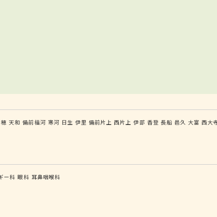
赤穂
天和
備前福河
寒河
日生
伊里
備前片上
西片上
伊部
香登
長船
邑久
大富
西大
ギー科
眼科
耳鼻咽喉科