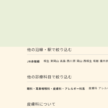
他の沿線・駅で絞り込む
相生
東岡山
高島
西川原
岡山
西相生
坂越
播州
JR赤穂線
他の診療科目で絞り込む
皮膚科
アレル
眼科・耳鼻咽喉科・皮膚科・アレルギー科系
皮膚科について