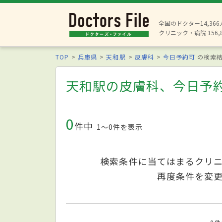
全国のドクター14,36
クリニック・病院 156,
TOP
兵庫県
天和駅
皮膚科
今日予約可
の検索
天和駅の皮膚科、今日予
0
件中
1〜0件を表示
検索条件に当てはまるクリ
再度条件を変