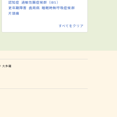
認知症
過敏性腸症候群（IBS）
更年期障害
歯周病
睡眠時無呼吸症候群
片頭痛
すべてをクリア
寺
大多羅