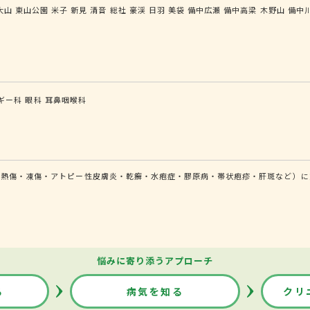
大山
東山公園
米子
新見
清音
総社
豪渓
日羽
美袋
備中広瀬
備中高梁
木野山
備中
ギー科
眼科
耳鼻咽喉科
（熱傷・凍傷・アトピー性皮膚炎・乾癬・水疱症・膠原病・帯状疱疹・肝斑など）に
悩みに寄り添うアプローチ
る
病気を知る
クリ