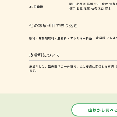
岡山
北長瀬
庭瀬
中庄
倉敷
伯耆
JR伯備線
根雨
武庫
江尾
伯耆溝口
岸本
他の診療科目で絞り込む
皮膚科
アレル
眼科・耳鼻咽喉科・皮膚科・アレルギー科系
皮膚科について
皮膚科とは、臨床医学の一分野で、主に皮膚に関係した疾患
ます。
症状から調べ