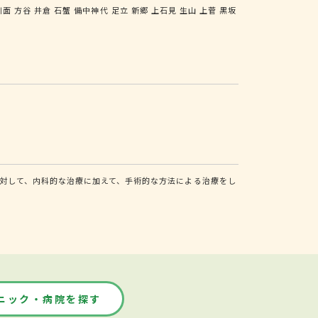
川面
方谷
井倉
石蟹
備中神代
足立
新郷
上石見
生山
上菅
黒坂
対して、内科的な治療に加えて、手術的な方法による治療をし
ニック・病院を探す