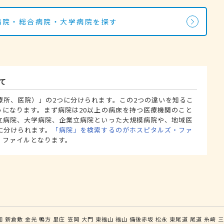
の病院・総合病院・大学病院を探す
て
療所、医院）」の2つに分けられます。この2つの違いを知るこ
うになります。まず病院は20以上の病床を持つ医療機関のこと
立病院、大学病院、企業立病院といった大規模病院や、地域医
に分けられます。
「病院」を検索するのがホスピタルズ・ファ
・ファイルとなります。
知
新倉敷
金光
鴨方
里庄
笠岡
大門
東福山
福山
備後赤坂
松永
東尾道
尾道
糸崎
三