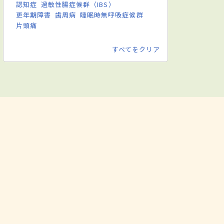
認知症
過敏性腸症候群（IBS）
更年期障害
歯周病
睡眠時無呼吸症候群
片頭痛
すべてをクリア