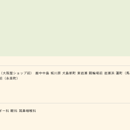
（大阪屋ショップ前）
越中中島
城川原
犬島新町
東岩瀬
競輪場前
岩瀬浜
蓮町（馬
前（永楽町）
ギー科
眼科
耳鼻咽喉科