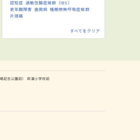
認知症
過敏性腸症候群（IBS）
更年期障害
歯周病
睡眠時無呼吸症候群
片頭痛
すべてをクリア
場記念公園前）
萩浦小学校前