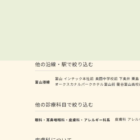
他の沿線・駅で絞り込む
富山
インテック本社前
奥田中学校前
下奥井
粟島
富山港線
オークスカナルパークホテル富山前
龍谷富山高校
他の診療科目で絞り込む
皮膚科
アレル
眼科・耳鼻咽喉科・皮膚科・アレルギー科系
皮膚科について