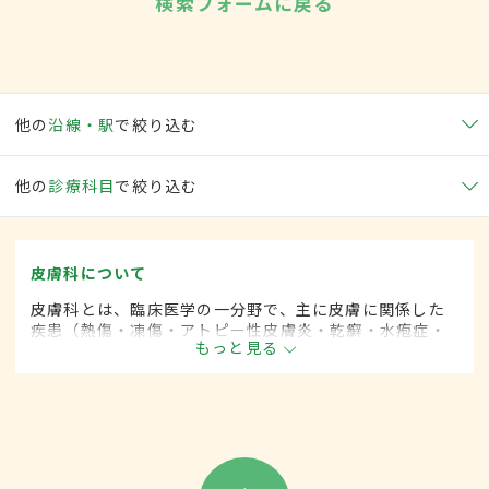
検索フォームに戻る
他の
沿線・駅
で絞り込む
他の
診療科目
で絞り込む
皮膚科について
皮膚科とは、臨床医学の一分野で、主に皮膚に関係した
疾患（熱傷・凍傷・アトピー性皮膚炎・乾癬・水疱症・
もっと見る
膠原病・帯状疱疹・肝斑など）に対して、内科的な治療
に加えて、手術的な方法による治療をします。