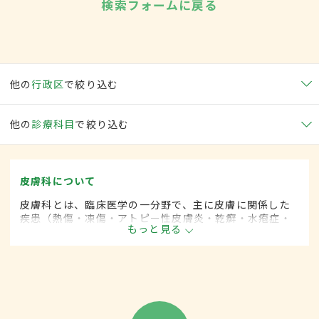
検索フォームに戻る
他の
行政区
で絞り込む
他の
診療科目
で絞り込む
皮膚科について
皮膚科とは、臨床医学の一分野で、主に皮膚に関係した
疾患（熱傷・凍傷・アトピー性皮膚炎・乾癬・水疱症・
もっと見る
膠原病・帯状疱疹・肝斑など）に対して、内科的な治療
に加えて、手術的な方法による治療をします。