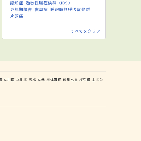
認知症
過敏性腸症候群（IBS）
更年期障害
歯周病
睡眠時無呼吸症候群
片頭痛
すべてをクリア
館
立川南
立川北
高松
立飛
泉体育館
砂川七番
桜街道
上北台