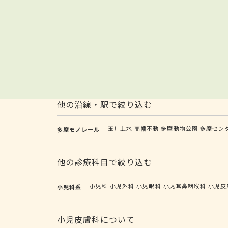
他の沿線・駅で絞り込む
玉川上水
高幡不動
多摩動物公園
多摩セン
多摩モノレール
他の診療科目で絞り込む
小児科
小児外科
小児眼科
小児耳鼻咽喉科
小児皮
小児科系
小児皮膚科について