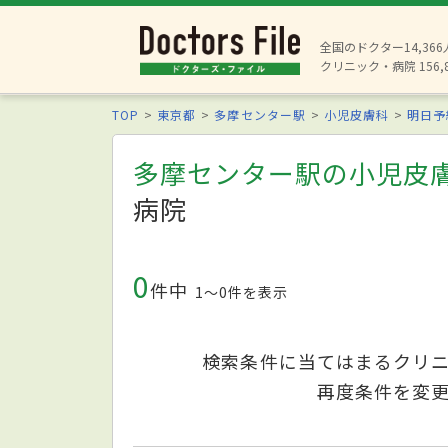
全国のドクター14,36
クリニック・病院 156,
TOP
東京都
多摩センター駅
小児皮膚科
明日予
多摩センター駅の小児皮
病院
0
件中
1〜0件を表示
検索条件に当てはまるクリ
再度条件を変