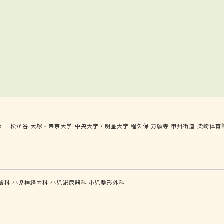
ター
松が谷
大塚・帝京大学
中央大学・明星大学
程久保
万願寺
甲州街道
柴崎体育
膚科
小児神経内科
小児泌尿器科
小児整形外科