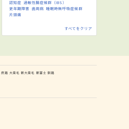
認知症
過敏性腸症候群（IBS）
更年期障害
歯周病
睡眠時無呼吸症候群
片頭痛
すべてをクリア
庶路
大楽毛
新大楽毛
新富士
釧路