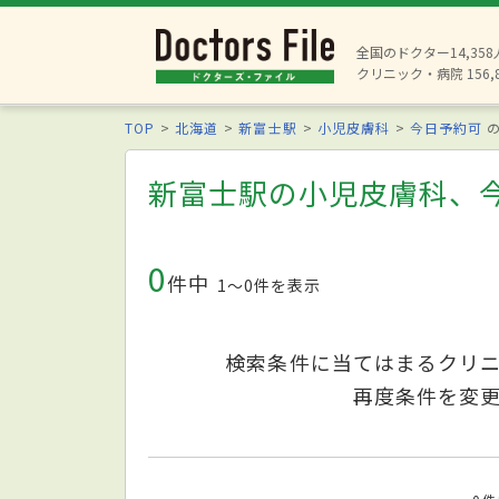
全国のドクター14,35
クリニック・病院 156,
TOP
北海道
新富士駅
小児皮膚科
今日予約可
の
新富士駅の小児皮膚科、
0
件中
1〜0件を表示
検索条件に当てはまるクリ
再度条件を変