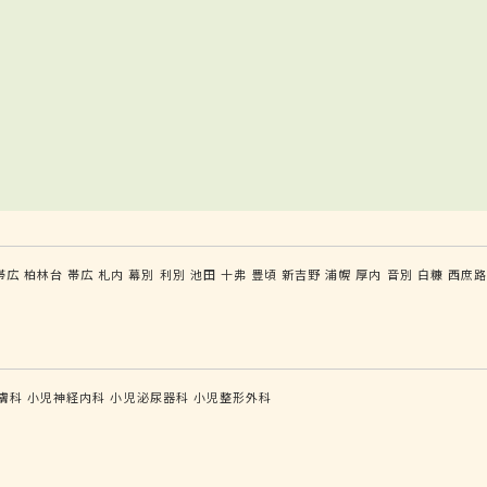
帯広
柏林台
帯広
札内
幕別
利別
池田
十弗
豊頃
新吉野
浦幌
厚内
音別
白糠
西庶路
膚科
小児神経内科
小児泌尿器科
小児整形外科