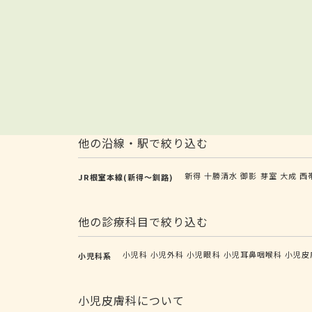
他の沿線・駅で絞り込む
新得
十勝清水
御影
芽室
大成
西
JR根室本線(新得～釧路)
他の診療科目で絞り込む
小児科
小児外科
小児眼科
小児耳鼻咽喉科
小児皮
小児科系
小児皮膚科について