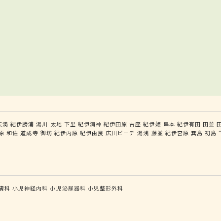
天満
紀伊勝浦
湯川
太地
下里
紀伊浦神
紀伊田原
古座
紀伊姫
串本
紀伊有田
田並
原
和佐
道成寺
御坊
紀伊内原
紀伊由良
広川ビーチ
湯浅
藤並
紀伊宮原
箕島
初島
膚科
小児神経内科
小児泌尿器科
小児整形外科