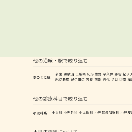
他の沿線・駅で絞り込む
新宮
和歌山
三輪崎
紀伊佐野
宇久井
那智
紀伊
きのくに線
紀伊新庄
紀伊田辺
芳養
南部
岩代
切目
印南
稲
他の診療科目で絞り込む
小児科
小児外科
小児眼科
小児耳鼻咽喉科
小児皮
小児科系
小児皮膚科について