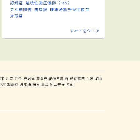
認知症
過敏性腸症候群（IBS）
更年期障害
歯周病
睡眠時無呼吸症候群
片頭痛
すべてをクリア
田子
和深
江住
見老津
周参見
紀伊日置
椿
紀伊富田
白浜
朝来
下津
加茂郷
冷水浦
海南
黒江
紀三井寺
宮前