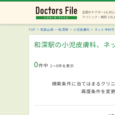
全国のドクター14,38
クリニック・病院 156,
TOP
和歌山県
和深駅
小児皮膚科
ネット予約可
和深駅の小児皮膚科、ネ
0
件中
1〜0件を表示
検索条件に当てはまるクリ
再度条件を変