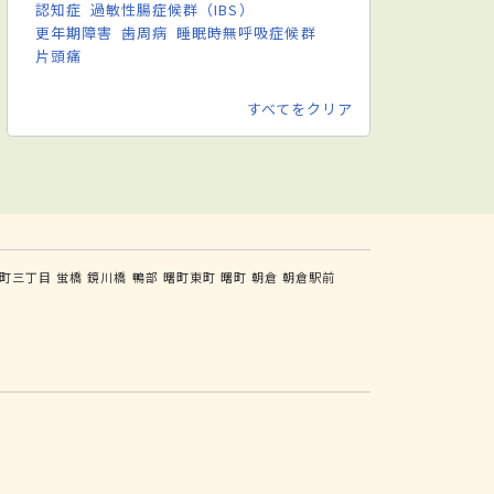
認知症
過敏性腸症候群（IBS）
更年期障害
歯周病
睡眠時無呼吸症候群
片頭痛
すべてをクリア
町三丁目
蛍橋
鏡川橋
鴨部
曙町東町
曙町
朝倉
朝倉駅前