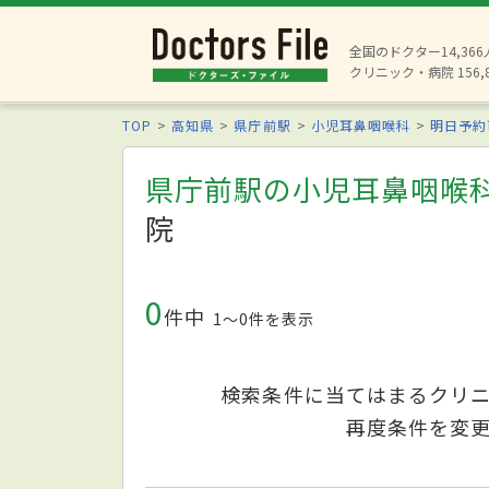
全国のドクター14,36
クリニック・病院 156,
TOP
高知県
県庁前駅
小児耳鼻咽喉科
明日予約
県庁前駅の小児耳鼻咽喉
院
0
件中
1〜0件を表示
検索条件に当てはまるクリ
再度条件を変