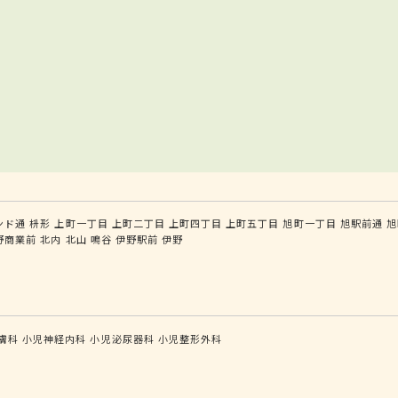
ンド通
枡形
上町一丁目
上町二丁目
上町四丁目
上町五丁目
旭町一丁目
旭駅前通
旭
野商業前
北内
北山
鳴谷
伊野駅前
伊野
膚科
小児神経内科
小児泌尿器科
小児整形外科