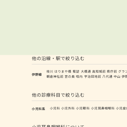
他の沿線・駅で絞り込む
枝川
はりまや橋
堀詰
大橋通
高知城前
県庁前
グラ
伊野線
朝倉神社前
宮の奥
咥内
宇治団地前
八代通
中山
伊
他の診療科目で絞り込む
小児科
小児外科
小児眼科
小児耳鼻咽喉科
小児皮
小児科系
小児耳鼻咽喉科について