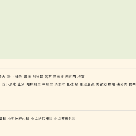
茶内
浜中
姉別
厚床
別当賀
落石
昆布盛
西和田
根室
園
浜小清水
止別
知床斜里
中斜里
清里町
札弦
緑
川湯温泉
美留和
摩周
磯分内
標
膚科
小児神経内科
小児泌尿器科
小児整形外科