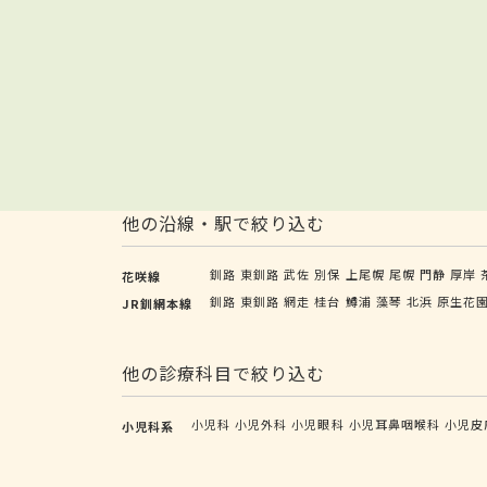
他の沿線・駅で絞り込む
釧路
東釧路
武佐
別保
上尾幌
尾幌
門静
厚岸
花咲線
釧路
東釧路
網走
桂台
鱒浦
藻琴
北浜
原生花
JR釧網本線
他の診療科目で絞り込む
小児科
小児外科
小児眼科
小児耳鼻咽喉科
小児皮
小児科系