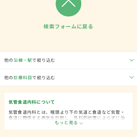
検索フォームに戻る
他の
沿線・駅
で絞り込む
他の
診療科目
で絞り込む
気管食道内科について
気管食道内科とは、喉頭より下の気道と食道など気管・
食道に関係する病気を診断し、外科的処置によらずに治
もっと見る
療する内科の一領域です。平成20年4月の制度改正前
は、気管食道科と呼ばれていました。