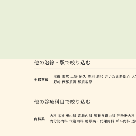
他の沿線・駅で絞り込む
黒磯
東京
上野
尾久
赤羽
浦和
さいたま新都心
大
宇都宮線
野崎
西那須野
那須塩原
他の診療科目で絞り込む
内科
消化器内科
胃腸内科
気管食道内科
呼吸器内科
内科系
内分泌内科
代謝内科
糖尿病・代謝内科
がん内科
透