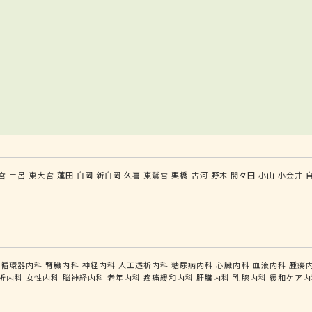
宮
土呂
東大宮
蓮田
白岡
新白岡
久喜
東鷲宮
栗橋
古河
野木
間々田
小山
小金井
循環器内科
腎臓内科
神経内科
人工透析内科
糖尿病内科
心臓内科
血液内科
腫瘍
析内科
女性内科
脳神経内科
老年内科
疼痛緩和内科
肝臓内科
乳腺内科
緩和ケア内