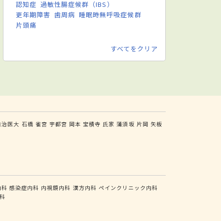
認知症
過敏性腸症候群（IBS）
更年期障害
歯周病
睡眠時無呼吸症候群
片頭痛
すべてをクリア
自治医大
石橋
雀宮
宇都宮
岡本
宝積寺
氏家
蒲須坂
片岡
矢板
内科
感染症内科
内視鏡内科
漢方内科
ペインクリニック内科
科