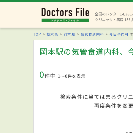
全国のドクター14,36
クリニック・病院 156,
TOP
栃木県
岡本駅
気管食道内科
今日予約可
の
岡本駅の気管食道内科、
0
件中
1〜0件を表示
検索条件に当てはまるクリ
再度条件を変