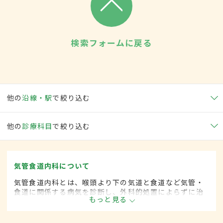
検索フォームに戻る
他の
沿線・駅
で絞り込む
他の
診療科目
で絞り込む
気管食道内科について
気管食道内科とは、喉頭より下の気道と食道など気管・
食道に関係する病気を診断し、外科的処置によらずに治
もっと見る
療する内科の一領域です。平成20年4月の制度改正前
は、気管食道科と呼ばれていました。