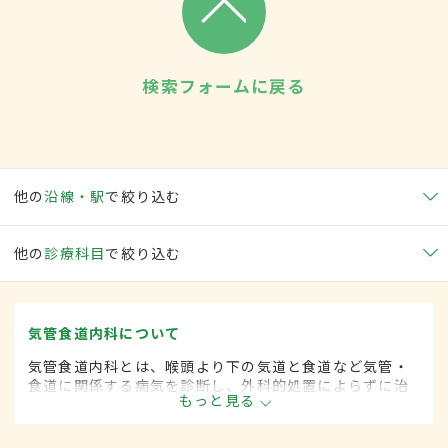
検索フォームに戻る
他の
沿線・駅
で絞り込む
他の
診療科目
で絞り込む
気管食道内科について
気管食道内科とは、喉頭より下の気道と食道など気管・
食道に関係する病気を診断し、外科的処置によらずに治
もっと見る
療する内科の一領域です。平成20年4月の制度改正前
は、気管食道科と呼ばれていました。