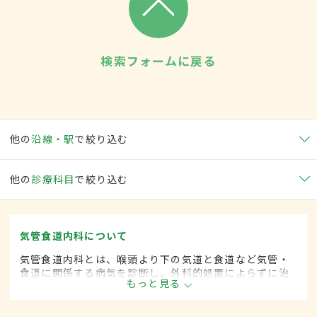
検索フォームに戻る
他の
沿線・駅
で絞り込む
他の
診療科目
で絞り込む
気管食道内科について
気管食道内科とは、喉頭より下の気道と食道など気管・
食道に関係する病気を診断し、外科的処置によらずに治
もっと見る
療する内科の一領域です。平成20年4月の制度改正前
は、気管食道科と呼ばれていました。