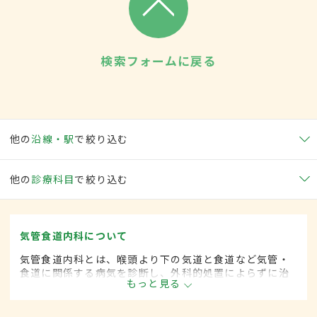
検索フォームに戻る
他の
沿線・駅
で絞り込む
他の
診療科目
で絞り込む
気管食道内科について
気管食道内科とは、喉頭より下の気道と食道など気管・
食道に関係する病気を診断し、外科的処置によらずに治
もっと見る
療する内科の一領域です。平成20年4月の制度改正前
は、気管食道科と呼ばれていました。