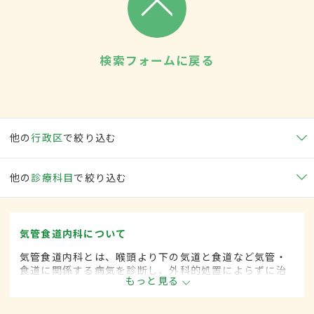
検索フォームに戻る
他の
行政区
で絞り込む
他の
診療科目
で絞り込む
気管食道内科について
気管食道内科とは、喉頭より下の気道と食道など気管・
食道に関係する病気を診断し、外科的処置によらずに治
もっと見る
療する内科の一領域です。平成20年4月の制度改正前
は、気管食道科と呼ばれていました。