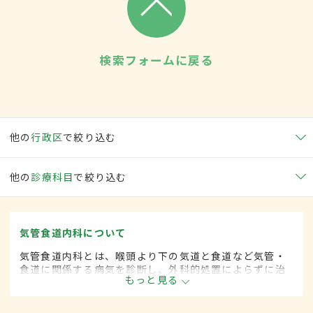
検索フォームに戻る
他の
行政区
で絞り込む
他の
診療科目
で絞り込む
気管食道内科について
気管食道内科とは、喉頭より下の気道と食道など気管・
食道に関係する病気を診断し、外科的処置によらずに治
もっと見る
療する内科の一領域です。平成20年4月の制度改正前
は、気管食道科と呼ばれていました。