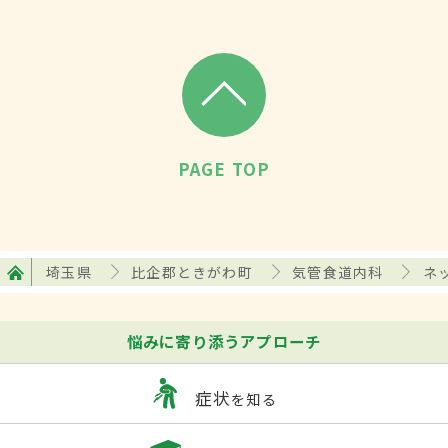
PAGE TOP
埼玉県
比企郡ときがわ町
気管食道内科
ネ
悩みに寄り添うアプローチ
症状
を知る