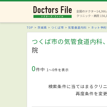
全国のドクター14,36
クリニック・病院 156,
TOP
茨城県
つくば市
気管食道内科
ネット予約
つくば市の気管食道内科
院
0
件中
1〜0件を表示
検索条件に当てはまるクリ
再度条件を変