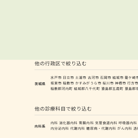
他の行政区で絞り込む
水戸市
日立市
土浦市
古河市
石岡市
結城市
龍ケ崎
坂東市
稲敷市
かすみがうら市
桜川市
神栖市
行方
茨城県
稲敷郡河内町
結城郡八千代町
猿島郡五霞町
猿島郡
他の診療科目で絞り込む
内科
消化器内科
胃腸内科
気管食道内科
呼吸器内科
内科系
内分泌内科
代謝内科
糖尿病・代謝内科
がん内科
透