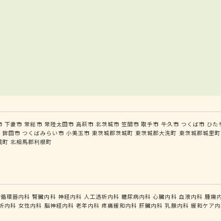
市
下妻市
常総市
常陸太田市
高萩市
北茨城市
笠間市
取手市
牛久市
つくば市
ひた
市
鉾田市
つくばみらい市
小美玉市
東茨城郡茨城町
東茨城郡大洗町
東茨城郡城里町
境町
北相馬郡利根町
循環器内科
腎臓内科
神経内科
人工透析内科
糖尿病内科
心臓内科
血液内科
腫瘍
析内科
女性内科
脳神経内科
老年内科
疼痛緩和内科
肝臓内科
乳腺内科
緩和ケア内