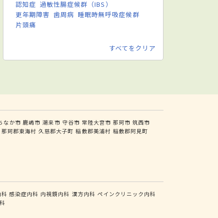
認知症
過敏性腸症候群（IBS）
更年期障害
歯周病
睡眠時無呼吸症候群
片頭痛
すべてをクリア
ちなか市
鹿嶋市
潮来市
守谷市
常陸大宮市
那珂市
筑西市
那珂郡東海村
久慈郡大子町
稲敷郡美浦村
稲敷郡阿見町
内科
感染症内科
内視鏡内科
漢方内科
ペインクリニック内科
科