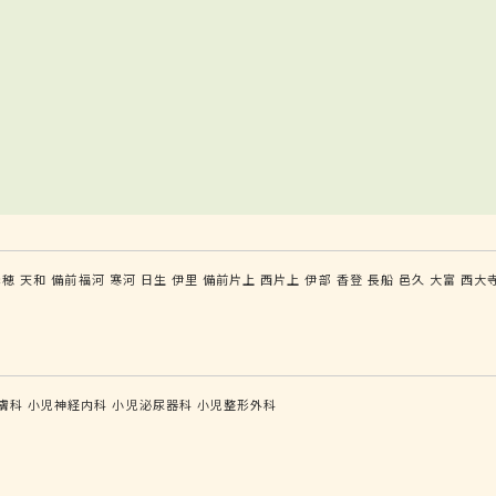
赤穂
天和
備前福河
寒河
日生
伊里
備前片上
西片上
伊部
香登
長船
邑久
大富
西大
膚科
小児神経内科
小児泌尿器科
小児整形外科