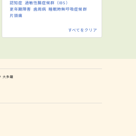
認知症
過敏性腸症候群（IBS）
更年期障害
歯周病
睡眠時無呼吸症候群
片頭痛
すべてをクリア
寺
大多羅