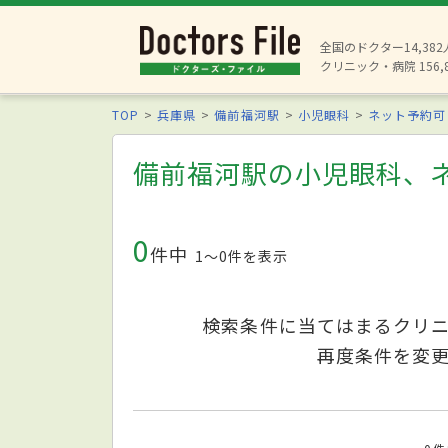
全国のドクター14,38
クリニック・病院 156,
TOP
兵庫県
備前福河駅
小児眼科
ネット予約可
備前福河駅の小児眼科、
0
件中
1〜0件を表示
検索条件に当てはまるクリ
再度条件を変