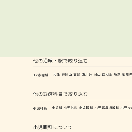
他の沿線・駅で絞り込む
相生
東岡山
高島
西川原
岡山
西相生
坂越
播州
JR赤穂線
他の診療科目で絞り込む
小児科
小児外科
小児眼科
小児耳鼻咽喉科
小児皮
小児科系
小児眼科について