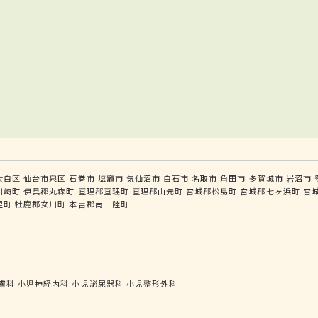
太白区
仙台市泉区
石巻市
塩竈市
気仙沼市
白石市
名取市
角田市
多賀城市
岩沼市
川崎町
伊具郡丸森町
亘理郡亘理町
亘理郡山元町
宮城郡松島町
宮城郡七ヶ浜町
宮
里町
牡鹿郡女川町
本吉郡南三陸町
膚科
小児神経内科
小児泌尿器科
小児整形外科