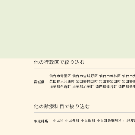
他の行政区で絞り込む
仙台市青葉区
仙台市宮城野区
仙台市若林区
仙台市
柴田郡大河原町
柴田郡村田町
柴田郡柴田町
柴田郡
宮城県
加美郡色麻町
加美郡加美町
遠田郡涌谷町
遠田郡美
他の診療科目で絞り込む
小児科
小児外科
小児眼科
小児耳鼻咽喉科
小児皮
小児科系