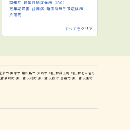
認知症
過敏性腸症候群（IBS）
更年期障害
歯周病
睡眠時無呼吸症候群
片頭痛
すべてをクリア
登米市
栗原市
東松島市
大崎市
刈田郡蔵王町
刈田郡七ヶ宿町
城郡利府町
黒川郡大和町
黒川郡大郷町
富谷市
黒川郡大衡村