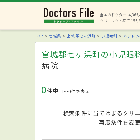
全国のドクター14,36
クリニック・病院 156,
TOP
宮城県
宮城郡七ヶ浜町
小児眼科
ネット予
宮城郡七ヶ浜町の小児眼
病院
0
件中
1〜0件を表示
検索条件に当てはまるクリ
再度条件を変