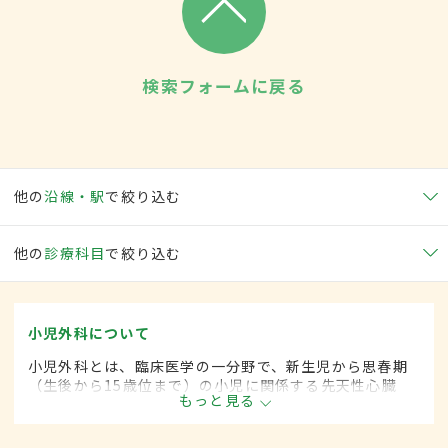
検索フォームに戻る
他の
沿線・駅
で絞り込む
他の
診療科目
で絞り込む
小児外科について
小児外科とは、臨床医学の一分野で、新生児から思春期
（生後から15歳位まで）の小児に関係する先天性心臓
もっと見る
病・各種奇形などに対して、手術的な方法によって治療
します。