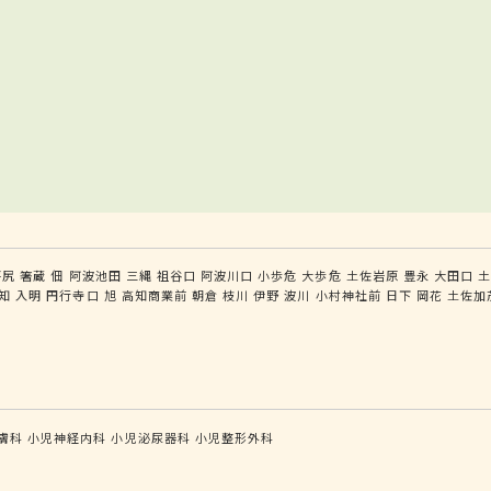
坪尻
箸蔵
佃
阿波池田
三縄
祖谷口
阿波川口
小歩危
大歩危
土佐岩原
豊永
大田口
知
入明
円行寺口
旭
高知商業前
朝倉
枝川
伊野
波川
小村神社前
日下
岡花
土佐加
膚科
小児神経内科
小児泌尿器科
小児整形外科