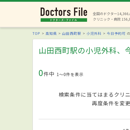
全国のドクター14,36
クリニック・病院 156,
TOP
高知県
山田西町駅
小児外科
今日予約可
の
山田西町駅の小児外科、
0
件中
1〜0件を表示
検索条件に当てはまるクリ
再度条件を変