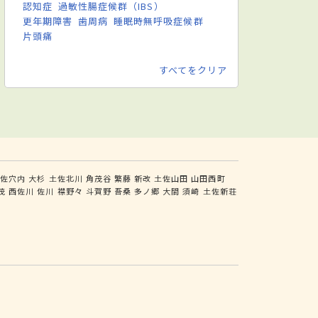
認知症
過敏性腸症候群（IBS）
更年期障害
歯周病
睡眠時無呼吸症候群
片頭痛
すべてをクリア
土佐穴内
大杉
土佐北川
角茂谷
繁藤
新改
土佐山田
山田西町
茂
西佐川
佐川
襟野々
斗賀野
吾桑
多ノ郷
大間
須崎
土佐新荘