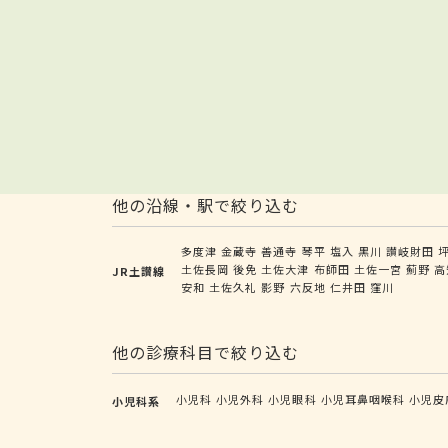
他の沿線・駅で絞り込む
多度津
金蔵寺
善通寺
琴平
塩入
黒川
讃岐財田
土佐長岡
後免
土佐大津
布師田
土佐一宮
薊野
高
JR土讃線
安和
土佐久礼
影野
六反地
仁井田
窪川
他の診療科目で絞り込む
小児科
小児外科
小児眼科
小児耳鼻咽喉科
小児皮
小児科系