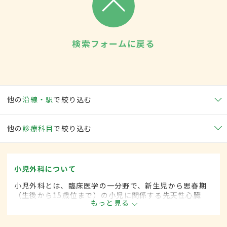
検索フォームに戻る
他の
沿線・駅
で絞り込む
他の
診療科目
で絞り込む
小児外科について
小児外科とは、臨床医学の一分野で、新生児から思春期
（生後から15歳位まで）の小児に関係する先天性心臓
もっと見る
病・各種奇形などに対して、手術的な方法によって治療
します。