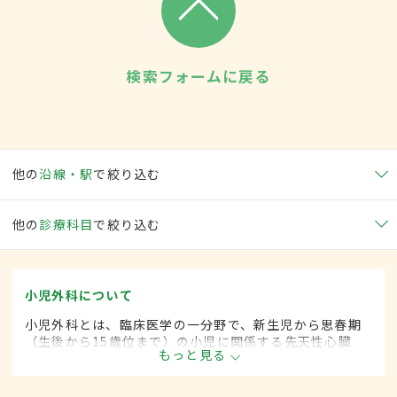
検索フォームに戻る
他の
沿線・駅
で絞り込む
他の
診療科目
で絞り込む
小児外科について
小児外科とは、臨床医学の一分野で、新生児から思春期
（生後から15歳位まで）の小児に関係する先天性心臓
もっと見る
病・各種奇形などに対して、手術的な方法によって治療
します。