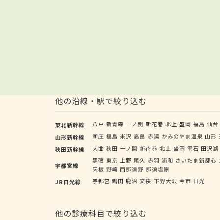
他の沿線・駅で絞り込む
八戸
新青森
一ノ関
新花巻
北上
盛岡
福島
仙台
東北新幹線
新庄
福島
米沢
高畠
赤湯
かみのやま温泉
山形
山形新幹線
大曲
秋田
一ノ関
新花巻
北上
盛岡
雫石
田沢湖
秋田新幹線
黒磯
東京
上野
尾久
赤羽
浦和
さいたま新都心
宇都宮線
矢板
野崎
西那須野
那須塩原
宇都宮
鶴田
鹿沼
文挟
下野大沢
今市
日光
JR日光線
他の診療科目で絞り込む