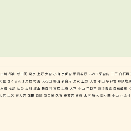
古川
郡山
新白河
東京
上野
大宮
小山
宇都宮
那須塩原
いわて沼宮内
二戸
白石蔵
天童
さくらんぼ東根
村山
大石田
郡山
新白河
東京
上野
大宮
小山
宇都宮
那須塩
角館
福島
仙台
古川
郡山
新白河
東京
上野
大宮
小山
宇都宮
那須塩原
白石蔵王
大宮
土呂
東大宮
蓮田
白岡
新白岡
久喜
東鷲宮
栗橋
古河
野木
間々田
小山
小金井