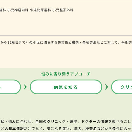
膚科
小児神経内科
小児泌尿器科
小児整形外科
から15歳位まで）の小児に関係する先天性心臓病・各種奇形などに対して、手術的
悩みに寄り添うアプローチ
る
病気を知る
クリ
症状・悩みに合わせ、全国のクリニック・病院、ドクターの情報を調べること
などの基本情報だけでなく、気になる症状、病名、検査名などから条件に合っ