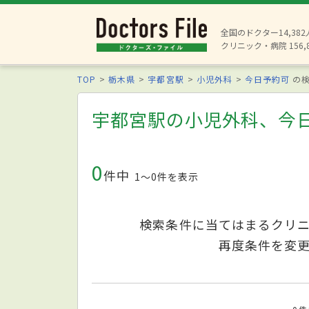
全国のドクター14,38
クリニック・病院 156,
TOP
栃木県
宇都宮駅
小児外科
今日予約可
の検
宇都宮駅の小児外科、今
0
件中
1〜0件を表示
検索条件に当てはまるクリ
再度条件を変