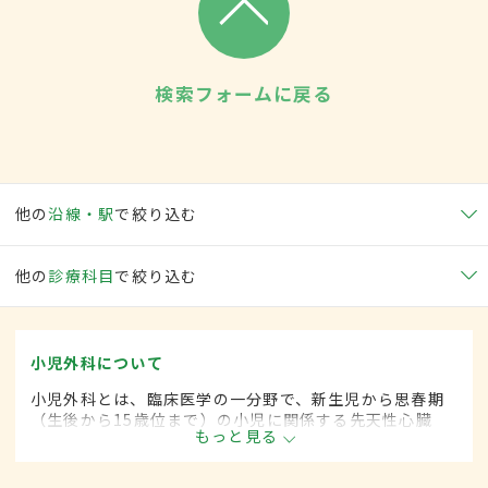
検索フォームに戻る
他の
沿線・駅
で絞り込む
他の
診療科目
で絞り込む
小児外科について
小児外科とは、臨床医学の一分野で、新生児から思春期
（生後から15歳位まで）の小児に関係する先天性心臓
もっと見る
病・各種奇形などに対して、手術的な方法によって治療
します。