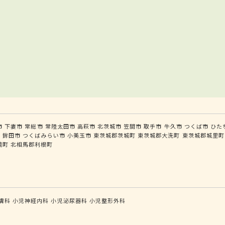
市
下妻市
常総市
常陸太田市
高萩市
北茨城市
笠間市
取手市
牛久市
つくば市
ひた
市
鉾田市
つくばみらい市
小美玉市
東茨城郡茨城町
東茨城郡大洗町
東茨城郡城里町
境町
北相馬郡利根町
膚科
小児神経内科
小児泌尿器科
小児整形外科