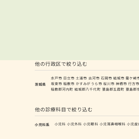
他の行政区で絞り込む
水戸市
日立市
土浦市
古河市
石岡市
結城市
龍ケ崎
坂東市
稲敷市
かすみがうら市
桜川市
神栖市
行方
茨城県
稲敷郡河内町
結城郡八千代町
猿島郡五霞町
猿島郡
他の診療科目で絞り込む
小児科
小児外科
小児眼科
小児耳鼻咽喉科
小児皮
小児科系