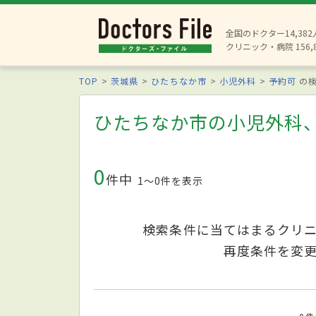
全国のドクター14,38
クリニック・病院 156,
TOP
茨城県
ひたちなか市
小児外科
予約可
の検
ひたちなか市の小児外科
0
件中
1〜0件を表示
検索条件に当てはまるクリ
再度条件を変