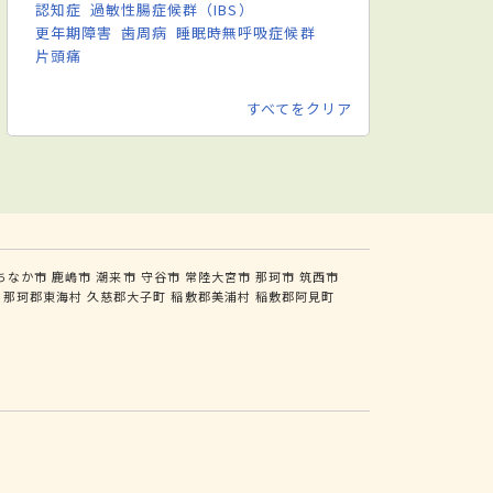
認知症
過敏性腸症候群（IBS）
更年期障害
歯周病
睡眠時無呼吸症候群
片頭痛
すべてをクリア
ちなか市
鹿嶋市
潮来市
守谷市
常陸大宮市
那珂市
筑西市
那珂郡東海村
久慈郡大子町
稲敷郡美浦村
稲敷郡阿見町