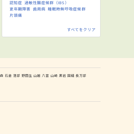
認知症
過敏性腸症候群（IBS）
更年期障害
歯周病
睡眠時無呼吸症候群
片頭痛
すべてをクリア
森
石倉
落部
野田生
山越
八雲
山崎
黒岩
国縫
長万部