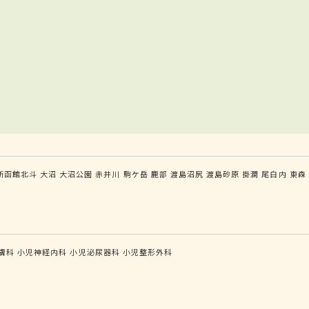
新函館北斗
大沼
大沼公園
赤井川
駒ケ岳
鹿部
渡島沼尻
渡島砂原
掛澗
尾白内
東森
膚科
小児神経内科
小児泌尿器科
小児整形外科