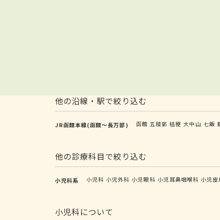
他の沿線・駅で絞り込む
函館
五稜郭
桔梗
大中山
七飯
JR函館本線(函館～長万部)
他の診療科目で絞り込む
小児科
小児外科
小児眼科
小児耳鼻咽喉科
小児皮
小児科系
小児科について