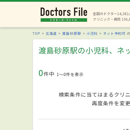
全国のドクター14,38
クリニック・病院 156,
TOP
北海道
渡島砂原駅
小児科
ネット予約可
の
渡島砂原駅の小児科、ネ
0
件中
1〜0件を表示
検索条件に当てはまるクリ
再度条件を変