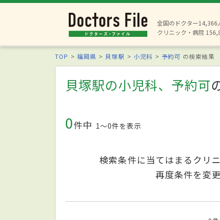
全国のドクター14,36
クリニック・病院 156,
TOP
福岡県
貝塚駅
小児科
予約可
の検索結果
貝塚駅の小児科、予約可
0
件中
1〜0件を表示
検索条件に当てはまるクリ
再度条件を変