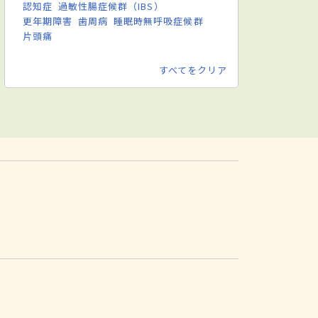
認知症
過敏性腸症候群（IBS）
更年期障害
歯周病
睡眠時無呼吸症候群
片頭痛
すべてをクリア