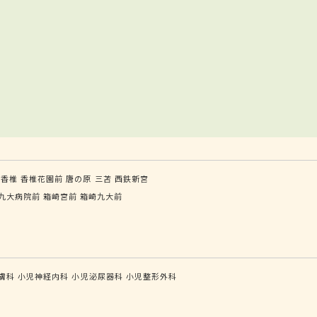
鉄香椎
香椎花園前
唐の原
三苫
西鉄新宮
九大病院前
箱崎宮前
箱崎九大前
膚科
小児神経内科
小児泌尿器科
小児整形外科