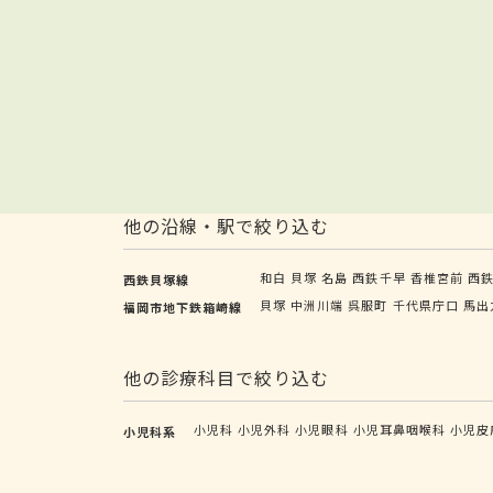
他の沿線・駅で絞り込む
和白
貝塚
名島
西鉄千早
香椎宮前
西
西鉄貝塚線
貝塚
中洲川端
呉服町
千代県庁口
馬出
福岡市地下鉄箱崎線
他の診療科目で絞り込む
小児科
小児外科
小児眼科
小児耳鼻咽喉科
小児皮
小児科系