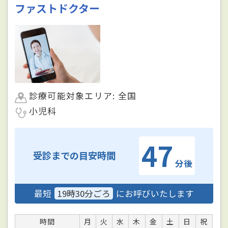
ファストドクター
診療可能対象エリア: 全国
小児科
47
受診までの目安時間
分後
最短
19時30分ごろ
にお呼びいたします
時間
月
火
水
木
金
土
日
祝